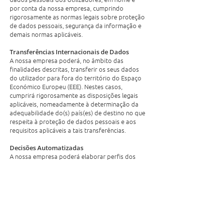
por conta da nossa empresa, cumprindo
rigorosamente as normas legais sobre proteção
de dados pessoais, segurança da informação e
demais normas aplicáveis.
Transferências Internacionais de Dados
A nossa empresa poderá, no âmbito das
finalidades descritas, transferir os seus dados
do utilizador para fora do território do Espaço
Económico Europeu (EEE). Nestes casos,
cumprirá rigorosamente as disposições legais
aplicáveis, nomeadamente à determinação da
adequabilidade do(s) país(es) de destino no que
respeita à proteção de dados pessoais e aos
requisitos aplicáveis a tais transferências.
Decisões Automatizadas
A nossa empresa poderá elaborar perfis dos
utilizadores, o que permitirá a adoção de
decisões automatizadas, baseadas nas
caraterísticas pessoais, preferências, histórico
de comportamento e localização. Nestes casos,
o utilizador terá o direito de obter uma
intervenção humana na decisão, de expressar o