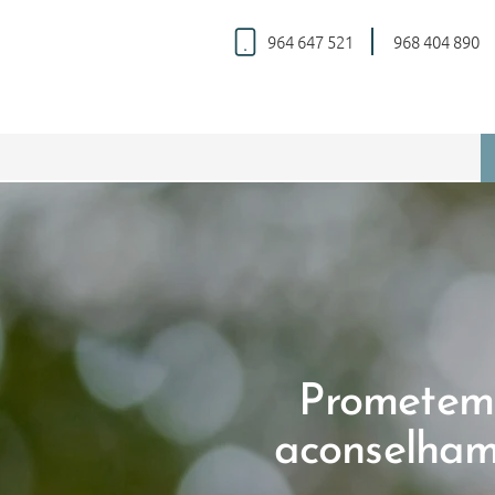
964 647 521
968 404 890
Prometemos
aconselhame