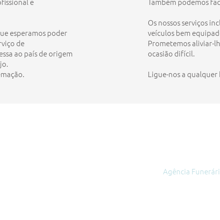
fissional e
Também podemos facil
Os nossos serviços i
 que esperamos poder
veículos bem equipad
rviço de
Prometemos aliviar-lh
ssa ao país de origem
ocasião difícil.
jo.
emação.
Ligue-nos a qualquer h
aral & Sobrinho
ó
Agência Funerári
Serviços
Produtos
 890