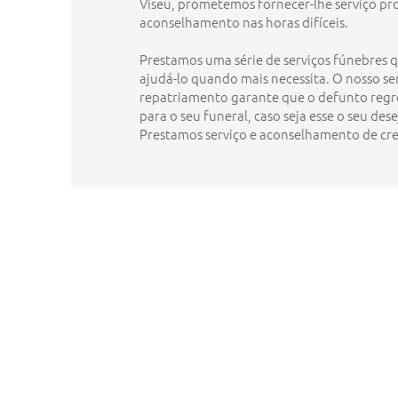
Viseu, prometemos fornecer-lhe serviço pro
aconselhamento nas horas difíceis.
Prestamos uma série de serviços fúnebres
ajudá-lo quando mais necessita. O nosso se
repatriamento garante que o defunto regre
para o seu funeral, caso seja esse o seu dese
Prestamos serviço e aconselhamento de cr
Agência Funerária Am
Rua Tanoeiros 4, 3510-733 Figueir
São Cipriano - Viseu
Telefone:
232 415 578
(chamada para a rede fixa nacional)
Telemóvel:
964 647 521
|
968 404