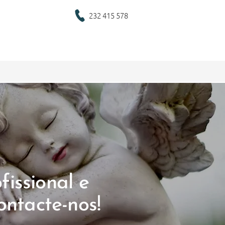
232 415 578
fissional e
ontacte-nos!